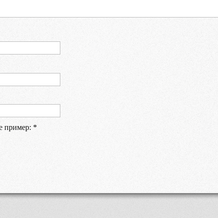
е пример:
*