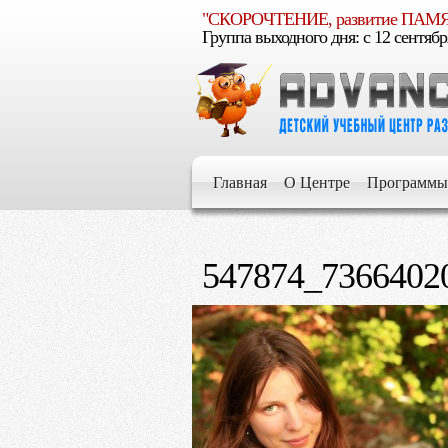
"СКОРОЧТЕНИЕ, развитие ПА
Группа выходного дня: c 12 сентябр
Е
умелым
Главная
О Центре
Программы
Е
547874_7366402
Е
Е