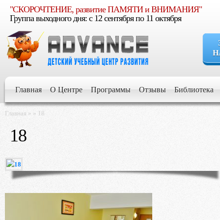
"СКОРОЧТЕНИЕ, развитие ПАМЯТИ и ВНИМАНИЯ"
Группа выходного дня: c 12 сентября по 11 октября
Н
Если Вы уве
расти умным, увер
Главная
О Центре
Программы
Отзывы
Библиотека
Если Вы стр
Главная
»
»
18
для его развития и 
18
Если Вы хот
будущем
Если Вы жел
обучении и воспит