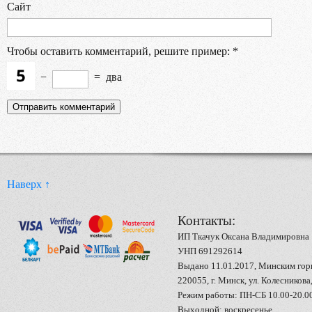
Сайт
Чтобы оставить комментарий, решите пример:
*
−
=
два
Наверх ↑
Контакты:
ИП Ткачук Оксана Владимировна
УНП 691292614
Выдано 11.01.2017, Минским го
220055, г. Минск, ул. Колесникова,
Режим работы: ПН-СБ 10.00-20.0
Выходной: воскресенье.