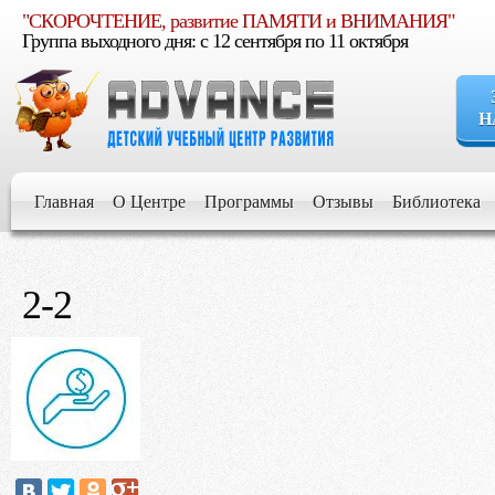
"СКОРОЧТЕНИЕ, развитие ПАМЯТИ и ВНИМАНИЯ"
Группа выходного дня: c 12 сентября по 11 октября
Н
Если Вы уве
расти умным, увер
Главная
О Центре
Программы
Отзывы
Библиотека
Если Вы стр
для его развития и 
2-2
Если Вы хот
будущем
Если Вы жел
обучении и воспит