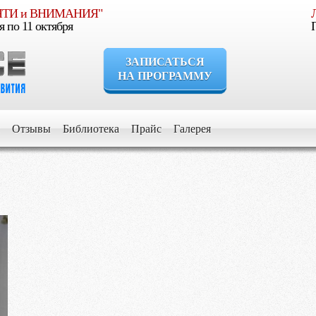
МЯТИ и ВНИМАНИЯ"
я по 11 октября
ЗАПИСАТЬСЯ
НА ПРОГРАММУ
сли Вы уверены, что Ваш ребенок должен расти умным, уверенн
Отзывы
Библиотека
Прайс
Галерея
сли Вы стремитесь дать ему все самое лучшее для его развития и
сли Вы хотите видеть его успешным в будущем
сли Вы желаете получить информацию об обучении и воспитани
Выберите программу