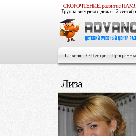
"СКОРОЧТЕНИЕ, развитие ПА
Группа выходного дня: c 12 сентябр
Е
умелым
Главная
О Центре
Программы
Е
Лиза
Е
Е