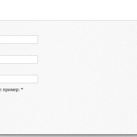
е пример:
*