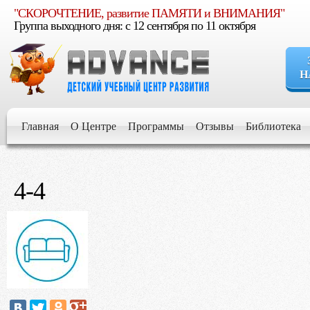
"СКОРОЧТЕНИЕ, развитие ПАМЯТИ и ВНИМАНИЯ"
Группа выходного дня: c 12 сентября по 11 октября
Н
Если Вы уве
расти умным, увер
Главная
О Центре
Программы
Отзывы
Библиотека
Если Вы стр
для его развития и 
4-4
Если Вы хот
будущем
Если Вы жел
обучении и воспит