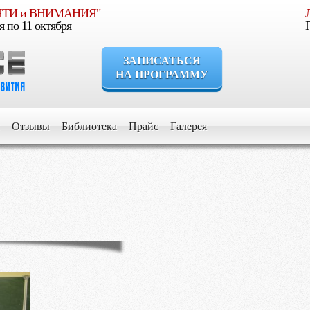
МЯТИ и ВНИМАНИЯ"
я по 11 октября
ЗАПИСАТЬСЯ
НА ПРОГРАММУ
сли Вы уверены, что Ваш ребенок должен расти умным, уверенн
Отзывы
Библиотека
Прайс
Галерея
сли Вы стремитесь дать ему все самое лучшее для его развития и
сли Вы хотите видеть его успешным в будущем
сли Вы желаете получить информацию об обучении и воспитани
Выберите программу