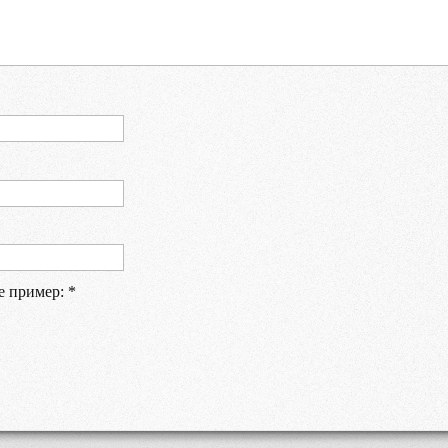
е пример:
*