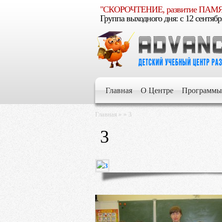
"СКОРОЧТЕНИЕ, развитие ПА
Группа выходного дня: c 12 сентябр
Е
умелым
Главная
О Центре
Программы
Е
Главная
»
»
3
3
Е
Е