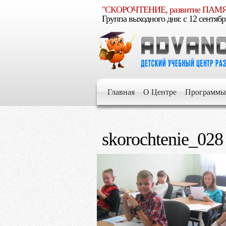
"СКОРОЧТЕНИЕ, развитие ПА
Группа выходного дня: c 12 сентябр
Е
умелым
Главная
О Центре
Программы
Е
skorochtenie_028
Е
Е