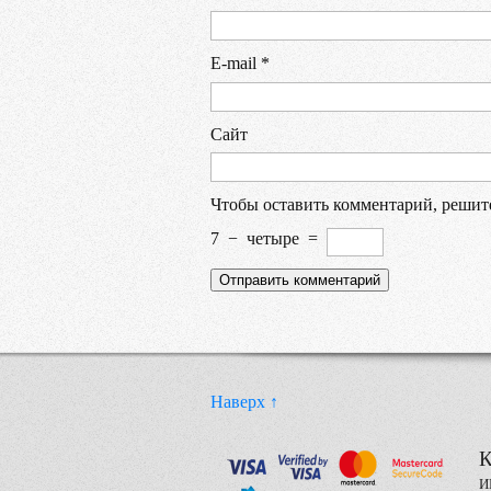
E-mail
*
Сайт
Чтобы оставить комментарий, решит
7
−
четыре
=
Наверх ↑
К
И