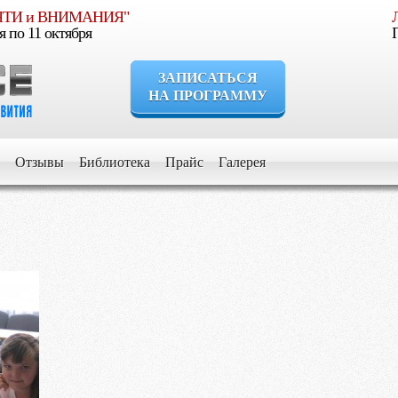
МЯТИ и ВНИМАНИЯ"
я по 11 октября
ЗАПИСАТЬСЯ
НА ПРОГРАММУ
сли Вы уверены, что Ваш ребенок должен расти умным, уверенн
Отзывы
Библиотека
Прайс
Галерея
сли Вы стремитесь дать ему все самое лучшее для его развития и
сли Вы хотите видеть его успешным в будущем
сли Вы желаете получить информацию об обучении и воспитани
Выберите программу