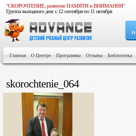
"СКОРОЧТЕНИЕ, развитие ПАМЯТИ и ВНИМАНИЯ"
Группа выходного дня: c 12 сентября по 11 октября
Н
Если Вы уве
расти умным, увер
Главная
О Центре
Программы
Отзывы
Библиотека
Если Вы стр
для его развития и 
skorochtenie_064
Если Вы хот
будущем
Если Вы жел
обучении и воспит