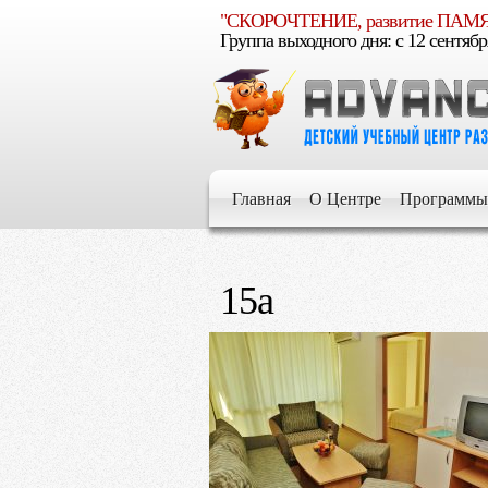
"СКОРОЧТЕНИЕ, развитие ПА
Группа выходного дня: c 12 сентябр
Е
умелым
Главная
О Центре
Программы
Е
15а
Е
Е