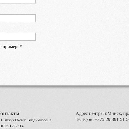
е пример:
*
онтакты:
Адрес центра: г.Минск, пр.
Телефон: +375-29-391-51-5
П Ткачук Оксана Владимировна
НП 691292614