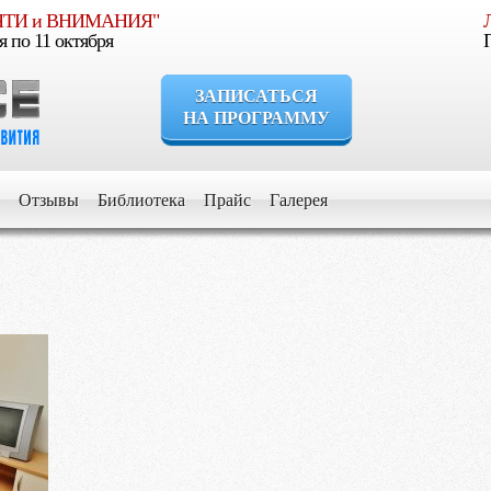
МЯТИ и ВНИМАНИЯ"
я по 11 октября
ЗАПИСАТЬСЯ
НА ПРОГРАММУ
сли Вы уверены, что Ваш ребенок должен расти умным, уверенн
Отзывы
Библиотека
Прайс
Галерея
сли Вы стремитесь дать ему все самое лучшее для его развития и
сли Вы хотите видеть его успешным в будущем
сли Вы желаете получить информацию об обучении и воспитани
Выберите программу