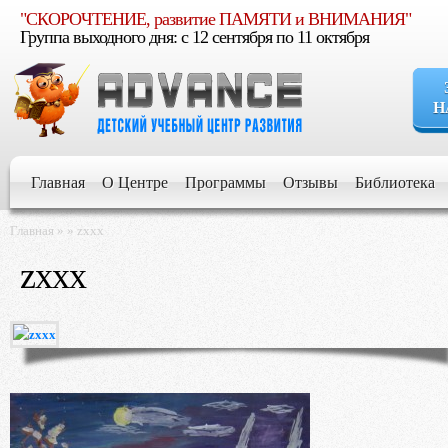
"СКОРОЧТЕНИЕ, развитие ПАМЯТИ и ВНИМАНИЯ"
Группа выходного дня: c 12 сентября по 11 октября
Н
Если Вы уве
расти умным, увер
Главная
О Центре
Программы
Отзывы
Библиотека
Если Вы стр
Главная
»
»
zxxx
для его развития и 
zxxx
Если Вы хот
будущем
Если Вы жел
обучении и воспит